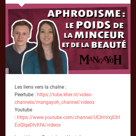
Les liens vers la chaîne :
Peertube :
https://tube.kher.nl/video-
channels/mangayoh_channel/videos
Youtube
:
https://www.youtube.com/channel/UCImVxjIl3rI
EoQIqeDIvKfA/videos